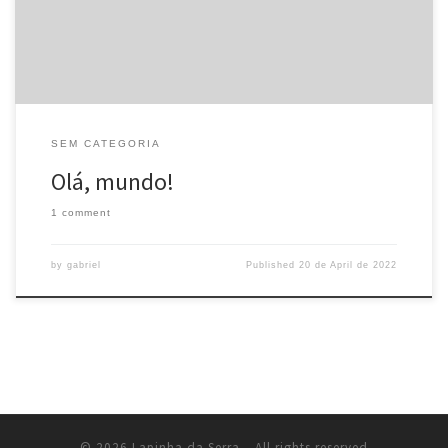
SEM CATEGORIA
Olá, mundo!
1 comment
by
gabriel
Published
20 de April de 2022
© 2026
Lapinha da Serra
– All rights reserved